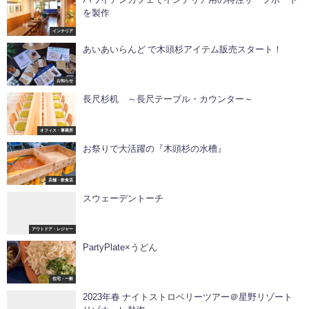
を製作
インテリア
あいあいらんど で木頭杉アイテム販売スタート！
お知らせ
長尺杉机 ～長尺テーブル・カウンター～
オフィス・事業所
お祭りで大活躍の『木頭杉の水槽』
店舗・飲食店
スウェーデントーチ
アウトドア・レジャー
PartyPlate×うどん
住宅・一般
2023年春 ナイトストロベリーツアー＠星野リゾート