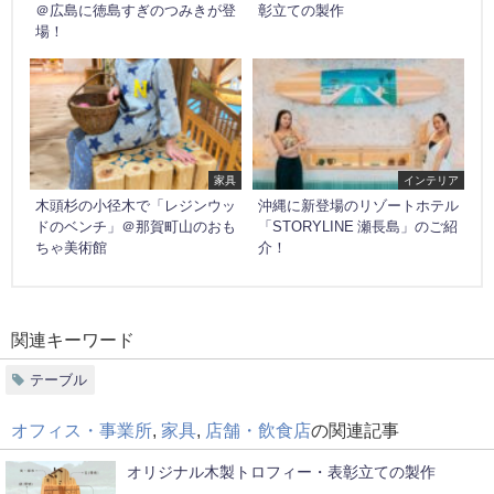
＠広島に徳島すぎのつみきが登
彰立ての製作
場！
家具
インテリア
木頭杉の小径木で「レジンウッ
沖縄に新登場のリゾートホテル
ドのベンチ」＠那賀町山のおも
「STORYLINE 瀬長島」のご紹
ちゃ美術館
介！
関連キーワード
テーブル
オフィス・事業所
,
家具
,
店舗・飲食店
の関連記事
オリジナル木製トロフィー・表彰立ての製作