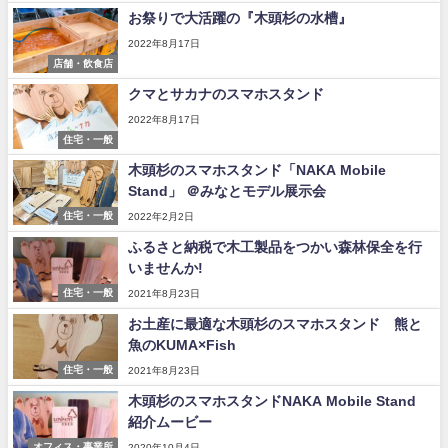
お祭りで大活躍の『木頭杉の水槽』
2022年8月17日
店舗・飲食店
クマとサカナのスマホスタンド
2022年8月17日
住宅・一般
木頭杉のスマホスタンド「NAKA Mobile
Stand」 ＠みなとモデル展示会
住宅・一般
2022年2月2日
ふるさと納税で木工製品をつかい森林保全を行
いませんか!
住宅・一般
2021年8月23日
お土産に最適な木頭杉のスマホスタンド 熊と
魚のKUMA×Fish
住宅・一般
2021年8月23日
木頭杉のスマホスタンドNAKA Mobile Stand
紹介ムービー
オフィス・事業所
2020年10月4日