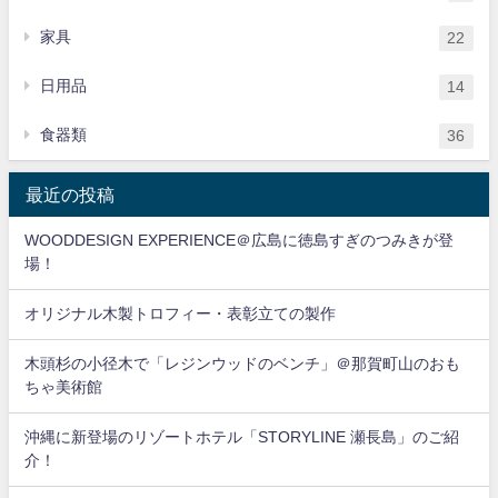
家具
22
日用品
14
食器類
36
最近の投稿
WOODDESIGN EXPERIENCE＠広島に徳島すぎのつみきが登
場！
オリジナル木製トロフィー・表彰立ての製作
木頭杉の小径木で「レジンウッドのベンチ」＠那賀町山のおも
ちゃ美術館
沖縄に新登場のリゾートホテル「STORYLINE 瀬長島」のご紹
介！