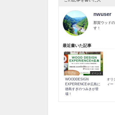
nwuser
那賀ウッドの
す！
最近書いた記事
イベント
WOODDESIGN
オリ
EXPERIENCE＠広島に
ィー
徳島すぎのつみきが登
場！