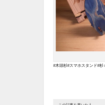
#木頭杉#スマホスタンド#杉 #藍
この記事を書いた人