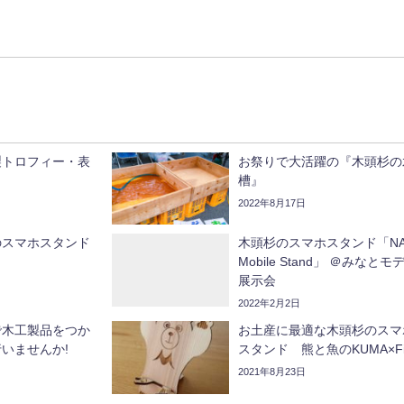
製トロフィー・表
お祭りで大活躍の『木頭杉の
槽』
2022年8月17日
のスマホスタンド
木頭杉のスマホスタンド「NA
Mobile Stand」 ＠みなとモ
展示会
2022年2月2日
で木工製品をつか
お土産に最適な木頭杉のスマ
いませんか!
スタンド 熊と魚のKUMA×Fi
2021年8月23日