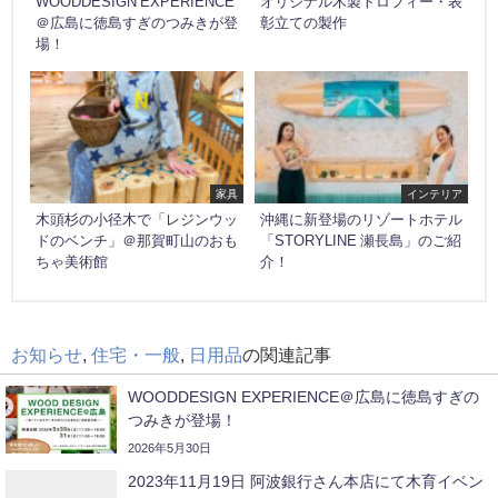
WOODDESIGN EXPERIENCE
オリジナル木製トロフィー・表
＠広島に徳島すぎのつみきが登
彰立ての製作
場！
家具
インテリア
木頭杉の小径木で「レジンウッ
沖縄に新登場のリゾートホテル
ドのベンチ」＠那賀町山のおも
「STORYLINE 瀬長島」のご紹
ちゃ美術館
介！
お知らせ
,
住宅・一般
,
日用品
の関連記事
WOODDESIGN EXPERIENCE＠広島に徳島すぎの
つみきが登場！
2026年5月30日
2023年11月19日 阿波銀行さん本店にて木育イベン