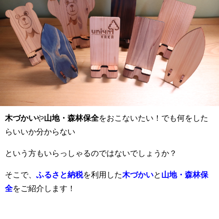
木づかい
や
山地・森林保全
をおこないたい！でも何をした
らいいか分からない
という方もいらっしゃるのではないでしょうか？
そこで、
ふるさと納税
を利用した
木づかい
と
山地・森林保
全
をご紹介します！