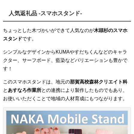
人気返礼品 -スマホスタンド-
ちょっとした木づかいができて人気なのが
木頭杉のスマホ
スタンド
です。
シンプルなデザインからKUMAやすだちくんなどのキャラ
クター、サーフボード、藍染などバリエーションも豊かで
す！
このスマホスタンドは、地元の
那賀高校森林クリエイト科
と
あすなろ作業所
との連携により製作したものでもあり、
お使いいただくことで地域の人材育成にもつながります。