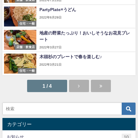
2022年7月13日
PartyPlate×うどん
2022年6月29日
住宅・一般
地産の野菜たっぷり！おいしそうなお花見プレ
ート
店舗・飲食店
2022年3月27日
木頭杉のプレートで春を楽しむ♪
2022年3月21日
住宅・一般
1 / 4
カテゴリー
お知らせ
10