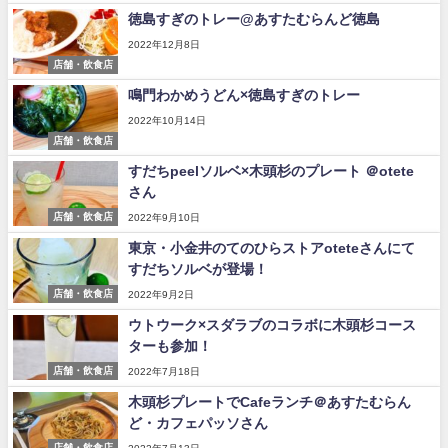
徳島すぎのトレー@あすたむらんど徳島
2022年12月8日
店舗・飲食店
鳴門わかめうどん×徳島すぎのトレー
2022年10月14日
店舗・飲食店
すだちpeelソルベ×木頭杉のプレート ＠otete
さん
店舗・飲食店
2022年9月10日
東京・小金井のてのひらストアoteteさんにて
すだちソルベが登場！
店舗・飲食店
2022年9月2日
ウトウーク×スダラブのコラボに木頭杉コース
ターも参加！
店舗・飲食店
2022年7月18日
木頭杉プレートでCafeランチ＠あすたむらん
ど・カフェパッソさん
店舗・飲食店