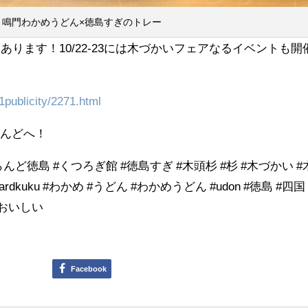
鳴門わかめうどん×徳島すぎのトレー
あります！10/22-23には木づかいフェアなるイベントも開
31publicity/2271.html
らんどへ！
んど徳島 #くつろぎ館 #徳島すぎ #木頭杉 #杉 #木づかい #
rdkuku #わかめ #うどん #わかめうどん #udon #徳島 #四国 
g #おいしい
Facebook