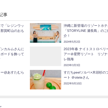
記事
木で「レジンウッ
沖縄に新登場のリゾートホテ
＠那賀町山のおも
「STORYLINE 瀬長島」の
介！
2024年5月2日
ダンカルムさんに
2023年春 ナイトストロベリ
フボードを飾って
アー＠星野リゾート リゾナ
す
レ熱海
2023年3月3日
レー@あすたむら
すだちpeelソルベ×木頭杉の
ート ＠oteteさん
2022年9月10日
ん