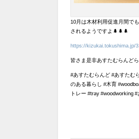
10月は木材利用促進月間でも
されるようですよ🌲🌲🌲
https://kizukai.tokushima.jp/
皆さま是非あすたむらんど
#あすたむらんど #あすたむら
のある暮らし #木育 #woodboa
トレー #tray #woodworkin