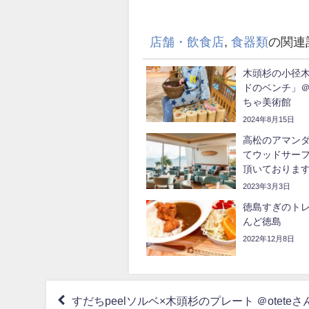
店舗・飲食店
,
食器類
の関連
木頭杉の小径
ドのベンチ」
ちゃ美術館
2024年8月15日
高松のアマン
てウッドサー
頂いておりま
2023年3月3日
徳島すぎのト
んど徳島
2022年12月8日
すだちpeelソルベ×木頭杉のプレート ＠oteteさ