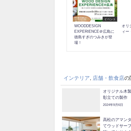
イベント
WOODDESIGN
オリ
EXPERIENCE＠広島に
ィー
徳島すぎのつみきが登
場！
インテリア
,
店舗・飲食店
の
オリジナル木
彰立ての製作
2024年9月6日
高松のアマン
てウッドサー