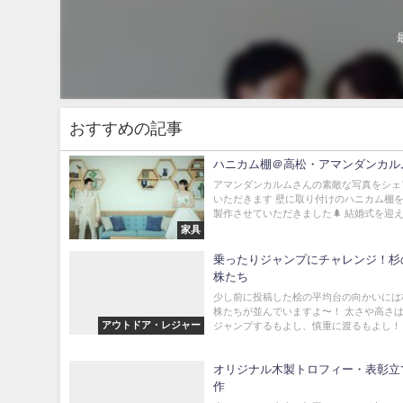
おすすめの記事
ハニカム棚＠高松・アマンダンカル
アマンダンカルムさんの素敵な写真をシェ
いただきます 壁に取り付けのハニカム棚
製作させていただきました🌲 結婚式を迎える
家具
乗ったりジャンプにチャレンジ！杉
株たち
少し前に投稿した桧の平均台の向かいには
株たちが並んでいますよ〜！ 太さや高さ
アウトドア・レジャー
ジャンプするもよし、慎重に渡るもよし！ ち
オリジナル木製トロフィー・表彰立
作