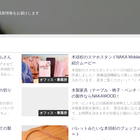
最新情報をお届けします
ムさん
木頭杉のスマホスタンドNAKA Mobile 
紹介ムービー
アさせて
を木頭杉で
木頭杉のスマホスタンドシリーズの紹介ム
おふ...
作成しました！ 画像認識機能など新しい技
オフィス・事業所
入れています。 是非ご覧ください（＾＾） h.
の切り
木製家具（テーブル・椅子・ベンチ
の製作ならNAKAWOOD！
杉の切り
スギ・ヒノキなどの国産材を材料とした品
はバラバラ
木製家具類を製作します。 受注生産になり
オフィス・事業所
ょ...
で、お時間を頂きますが仕様など細かい点
に...
ての製
パレットみたいな木頭杉のブュッフ
ート