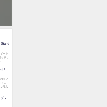
Stand
ービーを
術も取り
..
・棚）
質の高い
ますの
のご注文
ェプレ