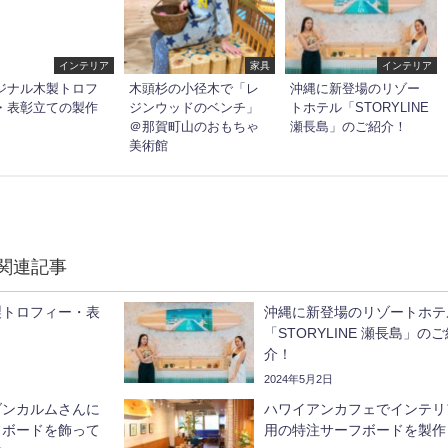
インテリア
家具
インテリア
ジナル木製トロフ
木頭杉の小径木で「レ
沖縄に新登場のリゾー
・表彰立ての製作
ジンウッドのベンチ」
トホテル「STORYLINE
＠那賀町山のおもちゃ
瀬長島」のご紹介！
美術館
関連記事
製トロフィー・表
沖縄に新登場のリゾートホテ
「STORYLINE 瀬長島」の
介！
2024年5月2日
ダンカルムさんに
ハワイアンカフェでインテリ
フボードを飾って
用の特注サーフボードを製作