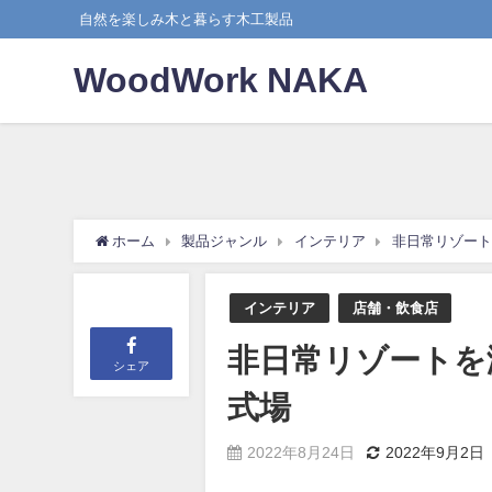
自然を楽しみ木と暮らす木工製品
WoodWork NAKA
ホーム
製品ジャンル
インテリア
非日常リゾート
インテリア
店舗・飲食店
非日常リゾートを
シェア
式場
2022年8月24日
2022年9月2日