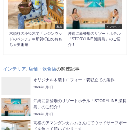
家具
インテリア
木頭杉の小径木で「レジンウッ
沖縄に新登場のリゾートホテル
ドのベンチ」＠那賀町山のおも
「STORYLINE 瀬長島」のご紹
ちゃ美術館
介！
インテリア
,
店舗・飲食店
の関連記事
オリジナル木製トロフィー・表彰立ての製作
2024年9月6日
沖縄に新登場のリゾートホテル「STORYLINE 瀬長
島」のご紹介！
2024年5月2日
高松のアマンダンカルムさんにてウッドサーフボー
ドを飾って頂いております