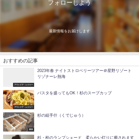
フォローしよう
最新情報をお届けします
おすすめの記事
2023年春 ナイトストロベリーツアー＠星野リゾート
リゾナーレ熱海
アウトドア・レジャー
パスタを盛ってもOK！杉のスープカップ
アウトドア・レジャー
杉の組手什（くでじゅう）
家具
杉・桧のランプシェード 柔らかい灯りに癒されます