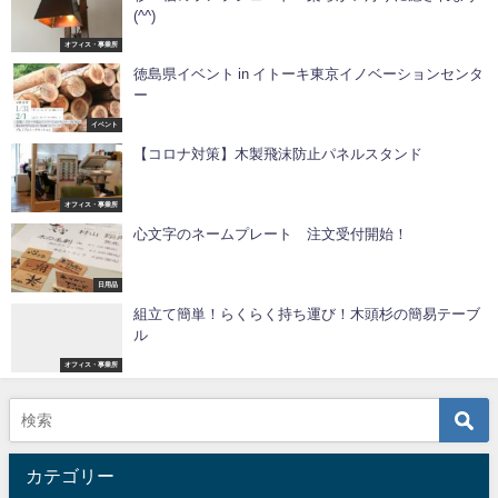
(^^)
オフィス・事業所
徳島県イベント in イトーキ東京イノベーションセンタ
ー
イベント
【コロナ対策】木製飛沫防止パネルスタンド
オフィス・事業所
心文字のネームプレート 注文受付開始！
日用品
組立て簡単！らくらく持ち運び！木頭杉の簡易テーブ
ル
オフィス・事業所
カテゴリー