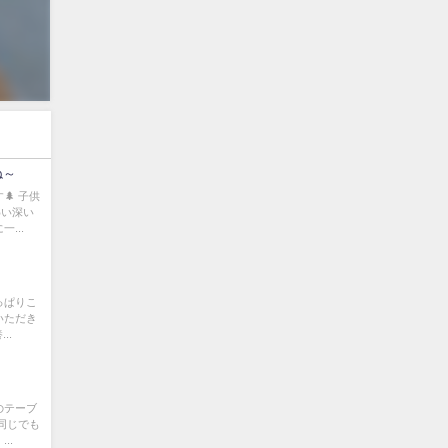
ね～
🌲 子供
わい深い
...
っぱりこ
いただき
..
のテーブ
同じでも
..