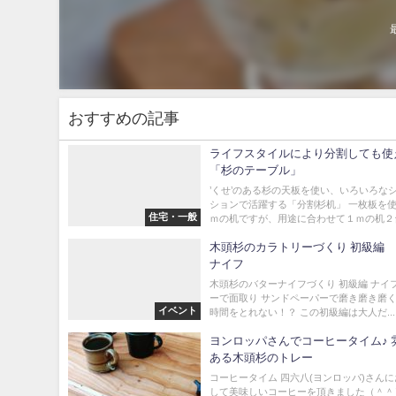
おすすめの記事
ライフスタイルにより分割しても使
「杉のテーブル」
’くせ’のある杉の天板を使い、いろいろな
ションで活躍する「分割杉机」 一枚板を
住宅・一般
ｍの机ですが、用途に合わせて１ｍの机２台に
木頭杉のカラトリーづくり 初級編
ナイフ
木頭杉のバターナイフづくり 初級編 ナイフ
ーで面取り サンドペーパーで磨き磨き磨く
イベント
時間をとれない！？ この初級編は大人だ...
ヨンロッパさんでコーヒータイム♪ 
ある木頭杉のトレー
コーヒータイム 四六八(ヨンロッパ)さん
して美味しいコーヒーを頂きました（＾＾