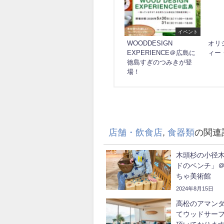
イベント
WOODDESIGN
オリ
EXPERIENCE＠広島に
ィー
徳島すぎのつみきが登
場！
店舗・飲食店
,
食器類
の関連
木頭杉の小径
ドのベンチ」
ちゃ美術館
2024年8月15日
高松のアマン
てウッドサー