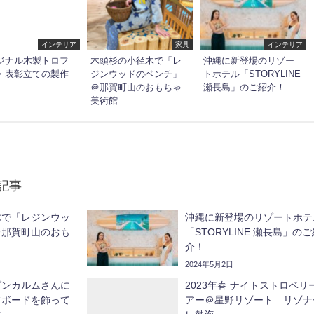
インテリア
家具
インテリア
ジナル木製トロフ
木頭杉の小径木で「レ
沖縄に新登場のリゾー
・表彰立ての製作
ジンウッドのベンチ」
トホテル「STORYLINE
＠那賀町山のおもちゃ
瀬長島」のご紹介！
美術館
記事
木で「レジンウッ
沖縄に新登場のリゾートホテ
＠那賀町山のおも
「STORYLINE 瀬長島」の
介！
2024年5月2日
ダンカルムさんに
2023年春 ナイトストロベリ
フボードを飾って
アー＠星野リゾート リゾナ