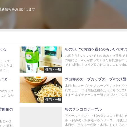
最新情報をお届けします
える
杉のCUPでお酒を呑むのもいいです
お酒を呑むのもいいですね 飲みすぎ注意です
の頃にじーやんが作ってくれた将棋盤も味
シチュエー
です 材料のちょうど良さげなタンコロを山に一
使用した２
住宅・一般
...
 バター
木頭杉のスープカップスープ×つけ麺
木頭杉のスープカップ スープといったらや
れでしょ！ つけ麺極太麺をたっぷりつけて
orカッタ
ます^^ ネギチャーシュー卵をぶち込んで栄養.
 なかなか
住宅・一般
雰囲気の
杉のタンコロテーブル
アピールポイント ・杉のタンコロ（根本）
ル ・好みの天板を選べるシリーズ ・形状は
におじゃま
木目がことなる一点物 ・木目のおもしろさ・.
） 木頭杉