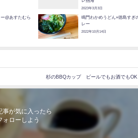
す
レ熱海
2023年3月3日
レー@あすたむら
鳴門わかめうどん×徳島すぎ
レー
2022年10月14日
杉のBBQカップ ビールでもお酒でもOK
記事が気に入ったら
フォローしよう