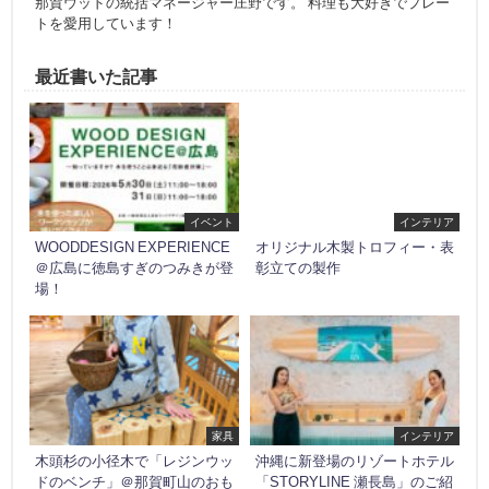
那賀ウッドの統括マネージャー庄野です。 料理も大好きでプレー
トを愛用しています！
最近書いた記事
イベント
インテリア
WOODDESIGN EXPERIENCE
オリジナル木製トロフィー・表
＠広島に徳島すぎのつみきが登
彰立ての製作
場！
家具
インテリア
木頭杉の小径木で「レジンウッ
沖縄に新登場のリゾートホテル
ドのベンチ」＠那賀町山のおも
「STORYLINE 瀬長島」のご紹