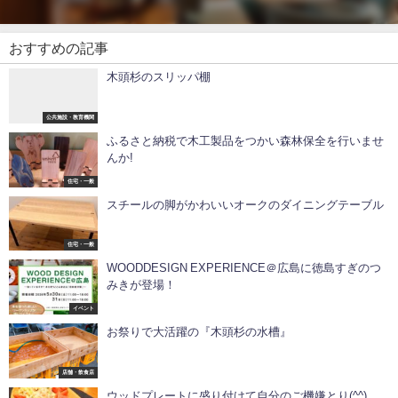
おすすめの記事
木頭杉のスリッパ棚
公共施設・教育機関
ふるさと納税で木工製品をつかい森林保全を行いませ
んか!
住宅・一般
スチールの脚がかわいいオークのダイニングテーブル
住宅・一般
WOODDESIGN EXPERIENCE＠広島に徳島すぎのつ
みきが登場！
イベント
お祭りで大活躍の『木頭杉の水槽』
店舗・飲食店
ウッドプレートに盛り付けて自分のご機嫌とり️(^^)