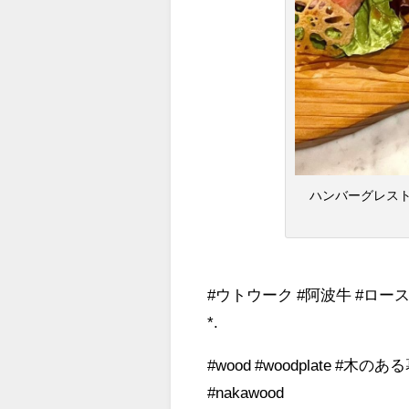
ハンバーグレスト
#ウトウーク #阿波牛 #ロー
*.
#wood #woodplate #木の
#nakawood