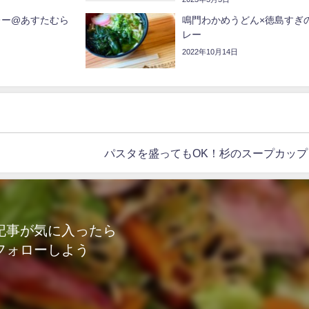
レー@あすたむら
鳴門わかめうどん×徳島すぎ
レー
2022年10月14日
パスタを盛ってもOK！杉のスープカッ
記事が気に入ったら
フォローしよう