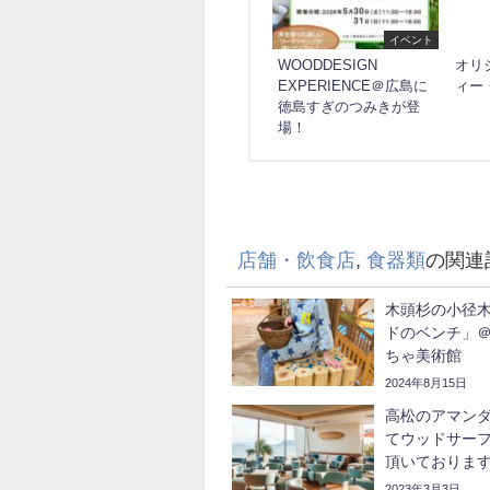
イベント
WOODDESIGN
オリ
EXPERIENCE＠広島に
ィー
徳島すぎのつみきが登
場！
店舗・飲食店
,
食器類
の関連
木頭杉の小径
ドのベンチ」
ちゃ美術館
2024年8月15日
高松のアマン
てウッドサー
頂いておりま
2023年3月3日