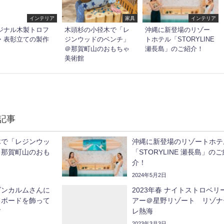
インテリア
家具
インテリア
ジナル木製トロフ
木頭杉の小径木で「レ
沖縄に新登場のリゾー
・表彰立ての製作
ジンウッドのベンチ」
トホテル「STORYLINE
＠那賀町山のおもちゃ
瀬長島」のご紹介！
美術館
記事
木で「レジンウッ
沖縄に新登場のリゾートホテ
＠那賀町山のおも
「STORYLINE 瀬長島」の
介！
2024年5月2日
ダンカルムさんに
2023年春 ナイトストロベリ
フボードを飾って
アー＠星野リゾート リゾナ
す
レ熱海
2023年3月3日