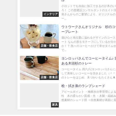
作
小ロットでも自由に加工できるのが木のい
ろ！ この度建設コンサルタントのエイト
インテリア
発さんからのご要望により、オリジナルの
ー...
ウトウークさんオリジナル 杉のコ
ープレート
遊び心と地元愛に溢れるデザインのコース
ート なんの形をモチーフにしているか分
店舗・飲食店
か！？ 熱々のコーヒーかけて幸せタイム
で...
ヨンロッパさんでコーヒータイム♪ 
ある木頭杉のトレー
コーヒータイム 四六八(ヨンロッパ)さん
して美味しいコーヒーを頂きました（＾＾
店舗・飲食店
のトレーをはじめ、木づかいもたくさん🌲 ま
桧・拭き漆のランプシェード
アピールポイント ・檜材水分率管理によ
性 木の柔らかい質感・光 ・木製・紐組
然素材のシェード部 ⇒自然素材が表面に見え
家具