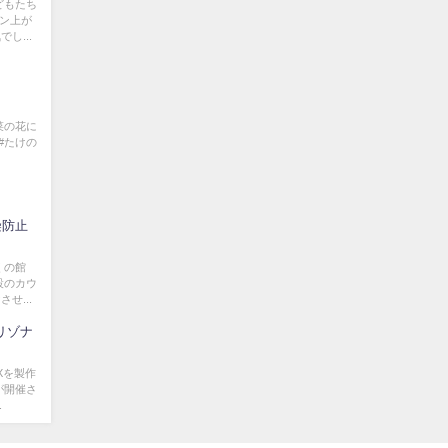
どもたち
ョン上が
し...
菜の花に
 #たけの
染防止
くの館
設のカウ
せ...
リゾナ
Xを製作
が開催さ
.