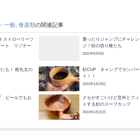
・一般
,
食器類
の関連記事
ナイトストロベリーツ
乗ったりジャンプにチャレン
ゾート リゾナー
ジ！杉の切り株たち
2022年8月9日
にも！ 桧丸太の
杉CUP キャンプでカンパー
イ！！
2022年2月25日
プ ビールでもお
クセがすごいけど意外とフィ
トする杉のスープカップ
2022年2月21日