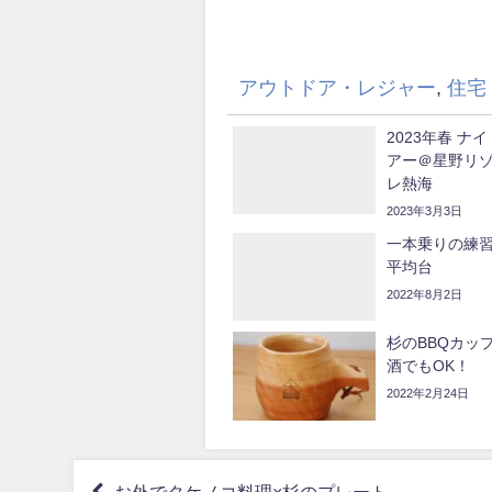
アウトドア・レジャー
,
住宅
2023年春 
アー＠星野リ
レ熱海
2023年3月3日
一本乗りの練習
平均台
2022年8月2日
杉のBBQカッ
酒でもOK！
2022年2月24日
お外でタケノコ料理×杉のプレート