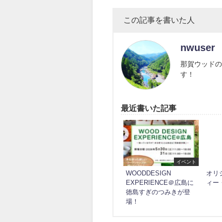
この記事を書いた人
nwuser
那賀ウッドの
す！
最近書いた記事
イベント
WOODDESIGN
オリ
EXPERIENCE＠広島に
ィー
徳島すぎのつみきが登
場！