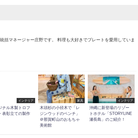
統括マネージャー庄野です。 料理も大好きでプレートを愛用していま
インテリア
家具
インテリア
ジナル木製トロフ
木頭杉の小径木で「レ
沖縄に新登場のリゾー
・表彰立ての製作
ジンウッドのベンチ」
トホテル「STORYLINE
＠那賀町山のおもちゃ
瀬長島」のご紹介！
美術館