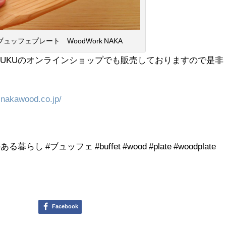
ッフェプレート WoodWork NAKA
rd KUKUのオンラインショップでも販売しておりますので是非
.nakawood.co.jp/
のある暮らし #ブュッフェ #buffet #wood #plate #woodplate
Facebook