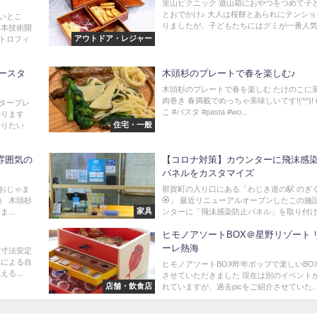
里山ピクニック 遊山箱におやつをつめて子
とおでかけ♪ 大人は桜餅とあられにテンシ
いとこ
りましたが、子どもたちにはグミが一番人気で
日本技術開
アウトドア・レジャー
トロフィ
ースタ
木頭杉のプレートで春を楽しむ♪
木頭杉のプレートで春を楽しむ たけのこに
肉巻き 春満載でめっちゃ美味しいです!(^^)!
タープレ
こ #パスタ #pasta #wo...
かります
住宅・一般
やりたい
雰囲気の
【コロナ対策】カウンターに飛沫感
パネルをカスタマイズ
におじゃま
那賀町の入り口にある「わじき道の駅 のぎ
） 木頭杉
🏵️」 最近リニューアルオープンしたこの施
家具
...
ンターに「飛沫感染防止パネル」を取り付けさ
ヒモノアソートBOX＠星野リゾート 
ーレ熱海
る寸法安定
みによる自
ヒモノアソートBOX昨年ポップで楽しいBO
る...
させていただきました 現在は別のイベント
店舗・飲食店
れていますが、過去picをご紹介させていた..