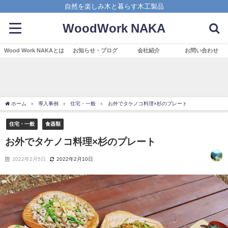
自然を楽しみ木と暮らす木工製品
WoodWork NAKA
Wood Work NAKAとは
お知らせ・ブログ
会社紹介
お問い合わせ
ホーム
導入事例
住宅・一般
お外でタケノコ料理×杉のプレート
住宅・一般
食器類
お外でタケノコ料理×杉のプレート
2022年2月5日
2022年2月10日