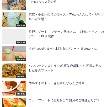
山のおもちゃ美術館
家具
東京・小金井のてのひらストアoteteさんにてすだちソ
ルベが登場！
店舗・飲食店
星野リゾート リゾナーレ熱海さん「３時のヒモノ」の
アソートBOX製作
店舗・飲食店
すだちpeelソルベ×木頭杉のプレート ＠oteteさん
店舗・飲食店
ハンバーグレストランWUTO-WURKさん 四国の形を
した杉のプレート
店舗・飲食店
徳島すぎのトレー@あすたむらんど徳島
店舗・飲食店
ウッドプレートに盛り付けて自分のご機嫌とり️(^^)