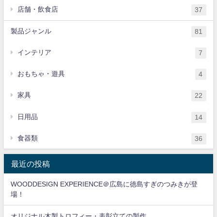
店舗・飲食店
37
製品ジャンル
81
インテリア
7
おもちゃ・遊具
4
家具
22
日用品
14
食器類
36
最近の投稿
WOODDESIGN EXPERIENCE＠広島に徳島すぎのつみきが登
場！
オリジナル木製トロフィー・表彰立ての製作