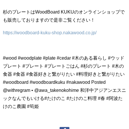
杉のプレートはWoodBoard KUKUのオンラインショップで
も販売しておりますので是非ご覧ください！
https://woodboard-kuku-shop.nakawood.co.jp/
#wood #woodplate #plate #cedar #木のある暮らし #ウッド
プレート #プレート #プレートごはん #杉のプレート #木の
食器 #食器 #食器好きと繋がりたい #料理好きと繋がりたい
#woodboard #woodboardkuku #nakawood Posted
@withregram • @awa_takenokohime 和洋中アジアンエスニ
ックなんでもいける#たけのこ #たけのこ料理 #春 #阿波た
けのこ農園 #筍姫