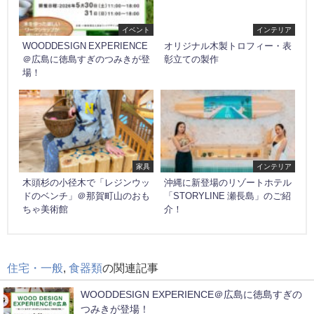
イベント
インテリア
WOODDESIGN EXPERIENCE
オリジナル木製トロフィー・表
＠広島に徳島すぎのつみきが登
彰立ての製作
場！
家具
インテリア
木頭杉の小径木で「レジンウッ
沖縄に新登場のリゾートホテル
ドのベンチ」＠那賀町山のおも
「STORYLINE 瀬長島」のご紹
ちゃ美術館
介！
住宅・一般
,
食器類
の関連記事
WOODDESIGN EXPERIENCE＠広島に徳島すぎの
つみきが登場！