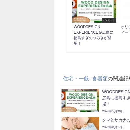
イベント
WOODDESIGN
オリ
EXPERIENCE＠広島に
ィー
徳島すぎのつみきが登
場！
住宅・一般
,
食器類
の関連記
WOODDESIGN
広島に徳島す
場！
2026年5月30日
クマとサカナ
2022年8月17日