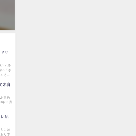
ッドサ
カルムさ
着いてき
さ...
にて木育
とふれあ
3年11月
ーレ熱
がとけ込
ており木