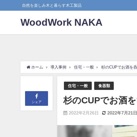
自然を楽しみ木と暮らす木工製品
WoodWork NAKA
ホーム
導入事例
住宅・一般
杉のCUPでお酒を
住宅・一般
食器類
杉のCUPでお酒
シェア
2022年2月26日
2022年7月21