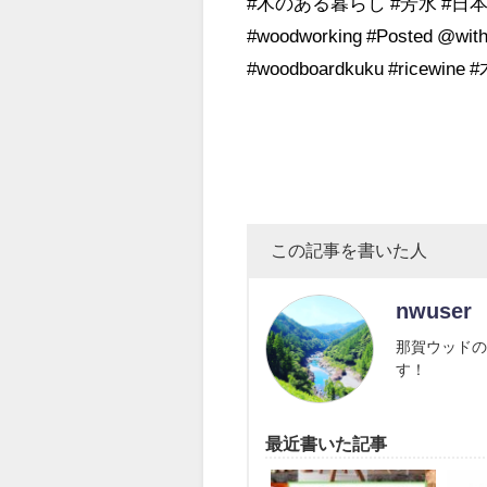
#木のある暮らし #芳水 #日本酒 
#woodworking #Posted @wi
#woodboardkuku #ricewin
この記事を書いた人
nwuser
那賀ウッドの
す！
最近書いた記事