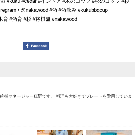
#kuku #cedar #インドア #木のコップ #杉のコップ #杉
thregram • @nakawood #酒 #酒飲み #kukubbqcup
e #木育 #酒育 #杉 #将棋盤 #nakawood
Facebook
統括マネージャー庄野です。 料理も大好きでプレートを愛用していま