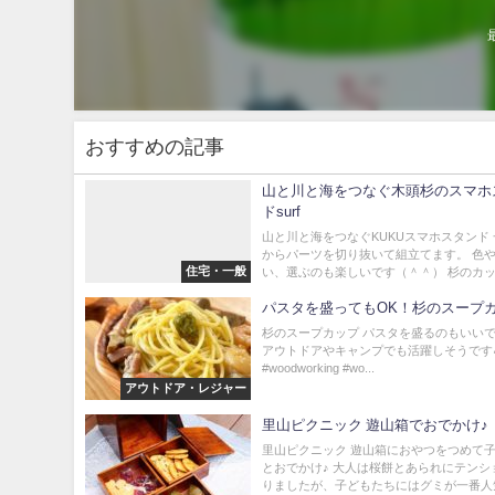
おすすめの記事
山と川と海をつなぐ木頭杉のスマホ
ドsurf
山と川と海をつなぐKUKUスマホスタンド
からパーツを切り抜いて組立てます。 色
住宅・一般
い、選ぶのも楽しいです（＾＾） 杉のカッコ
パスタを盛ってもOK！杉のスー
杉のスープカップ パスタを盛るのもいいで
アウトドアやキャンプでも活躍しそうです🏕 
#woodworking #wo...
アウトドア・レジャー
里山ピクニック 遊山箱でおでかけ♪
里山ピクニック 遊山箱におやつをつめて
とおでかけ♪ 大人は桜餅とあられにテンシ
りましたが、子どもたちにはグミが一番人気