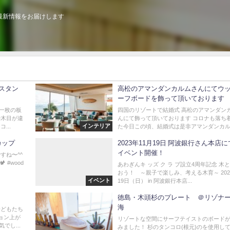
最新情報をお届けします
スタン
高松のアマンダンカルムさんにてウ
ーフボードを飾って頂いております
 一枚の板
四国のリゾートで結婚式 高松のアマンダン
や木目が違
んにて飾って頂いております コロナも落ち
インテリア
...
た今日この頃、結婚式は是非アマンダンカルム
プカップ
2023年11月19日 阿波銀行さん本店
イベント開催！
すね〜^^
#wood
あわぎんキ ッズ ク ラ ブ設立4周年記念 木
おう！ ～親子で楽しみ、考える木育～ 202
イベント
19日（日） in 阿波銀行本店...
徳島・木頭杉のプレート ＠リゾナ
海
子どもたち
ョン上が
リゾートな空間にサーフテイストのボード
でし...
みました！ 杉のタンコロ(根元)のを使用し