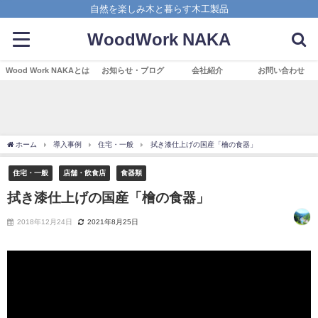
自然を楽しみ木と暮らす木工製品
WoodWork NAKA
Wood Work NAKAとは
お知らせ・ブログ
会社紹介
お問い合わせ
ホーム
導入事例
住宅・一般
拭き漆仕上げの国産「檜の食器」
住宅・一般
店舗・飲食店
食器類
拭き漆仕上げの国産「檜の食器」
2018年12月24日
2021年8月25日