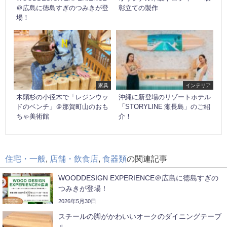
＠広島に徳島すぎのつみきが登
彰立ての製作
場！
家具
インテリア
木頭杉の小径木で「レジンウッ
沖縄に新登場のリゾートホテル
ドのベンチ」＠那賀町山のおも
「STORYLINE 瀬長島」のご紹
ちゃ美術館
介！
住宅・一般
,
店舗・飲食店
,
食器類
の関連記事
WOODDESIGN EXPERIENCE＠広島に徳島すぎの
つみきが登場！
2026年5月30日
スチールの脚がかわいいオークのダイニングテーブ