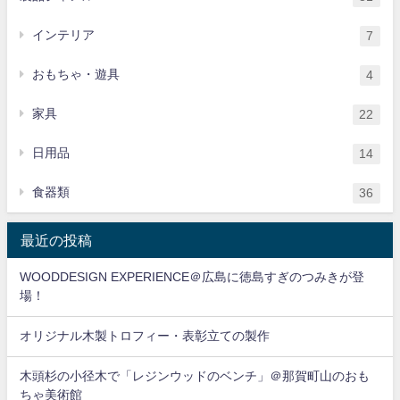
インテリア
7
おもちゃ・遊具
4
家具
22
日用品
14
食器類
36
最近の投稿
WOODDESIGN EXPERIENCE＠広島に徳島すぎのつみきが登
場！
オリジナル木製トロフィー・表彰立ての製作
木頭杉の小径木で「レジンウッドのベンチ」＠那賀町山のおも
ちゃ美術館