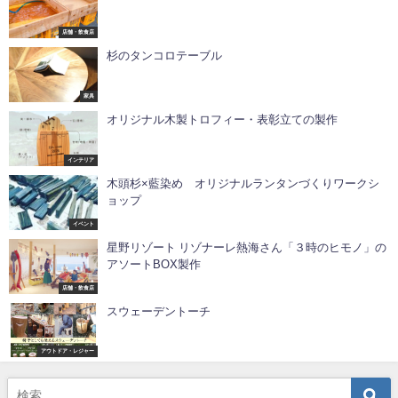
店舗・飲食店
杉のタンコロテーブル
家具
オリジナル木製トロフィー・表彰立ての製作
インテリア
木頭杉×藍染め オリジナルランタンづくりワークシ
ョップ
イベント
星野リゾート リゾナーレ熱海さん「３時のヒモノ」の
アソートBOX製作
店舗・飲食店
スウェーデントーチ
アウトドア・レジャー