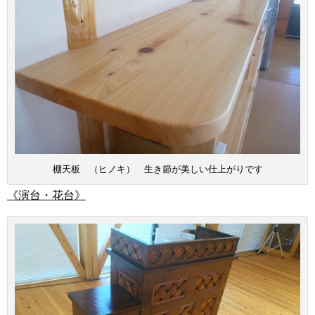
棚天板 （ヒノキ） 生き節が美しい仕上がりです
《演台・花台》