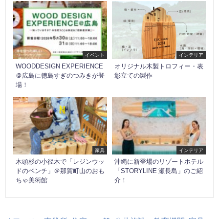
イベント
インテリア
WOODDESIGN EXPERIENCE
オリジナル木製トロフィー・表
＠広島に徳島すぎのつみきが登
彰立ての製作
場！
家具
インテリア
木頭杉の小径木で「レジンウッ
沖縄に新登場のリゾートホテル
ドのベンチ」＠那賀町山のおも
「STORYLINE 瀬長島」のご紹
ちゃ美術館
介！