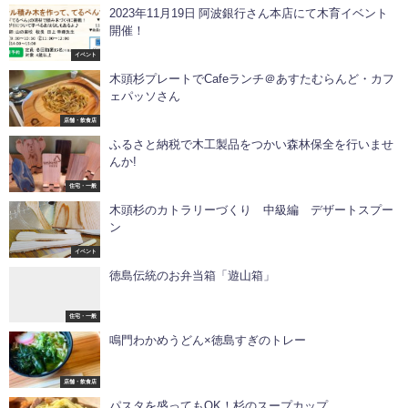
2023年11月19日 阿波銀行さん本店にて木育イベント
開催！
イベント
木頭杉プレートでCafeランチ＠あすたむらんど・カフ
ェパッソさん
店舗・飲食店
ふるさと納税で木工製品をつかい森林保全を行いませ
んか!
住宅・一般
木頭杉のカトラリーづくり 中級編 デザートスプー
ン
イベント
徳島伝統のお弁当箱「遊山箱」
住宅・一般
鳴門わかめうどん×徳島すぎのトレー
店舗・飲食店
パスタを盛ってもOK！杉のスープカップ