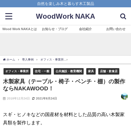
自然を楽しみ木と暮らす木工製品
WoodWork NAKA
Wood Work NAKAとは
お知らせ・ブログ
会社紹介
お問い合わせ
ホーム
導入事例
オフィス・事業所
木製家具（テーブル・椅子・ベンチ・棚）の製
オフィス・事業所
住宅・一般
公共施設・教育機関
家具
店舗・飲食店
木製家具（テーブル・椅子・ベンチ・棚）の製作
ならNAKAWOOD！
2018年12月24日
2021年8月24日
スギ・ヒノキなどの国産材を材料とした品質の高い木製家
具類を製作します。