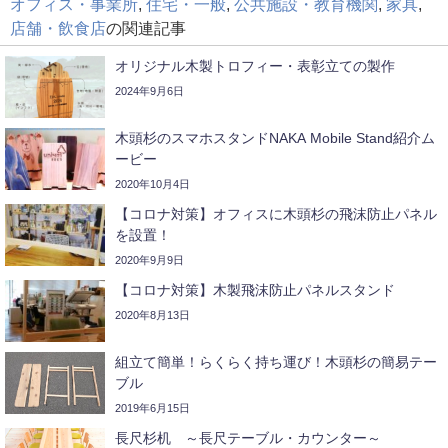
オフィス・事業所
,
住宅・一般
,
公共施設・教育機関
,
家具
,
店舗・飲食店
の関連記事
オリジナル木製トロフィー・表彰立ての製作
2024年9月6日
木頭杉のスマホスタンドNAKA Mobile Stand紹介ム
ービー
2020年10月4日
【コロナ対策】オフィスに木頭杉の飛沫防止パネル
を設置！
2020年9月9日
【コロナ対策】木製飛沫防止パネルスタンド
2020年8月13日
組立て簡単！らくらく持ち運び！木頭杉の簡易テー
ブル
2019年6月15日
長尺杉机 ～長尺テーブル・カウンター～