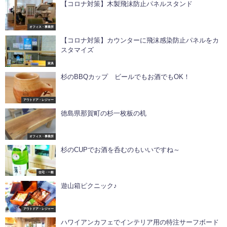
【コロナ対策】木製飛沫防止パネルスタンド
オフィス・事業所
【コロナ対策】カウンターに飛沫感染防止パネルをカ
スタマイズ
家具
杉のBBQカップ ビールでもお酒でもOK！
アウトドア・レジャー
徳島県那賀町の杉一枚板の机
オフィス・事業所
杉のCUPでお酒を呑むのもいいですね～
住宅・一般
遊山箱ピクニック️♪
アウトドア・レジャー
ハワイアンカフェでインテリア用の特注サーフボード