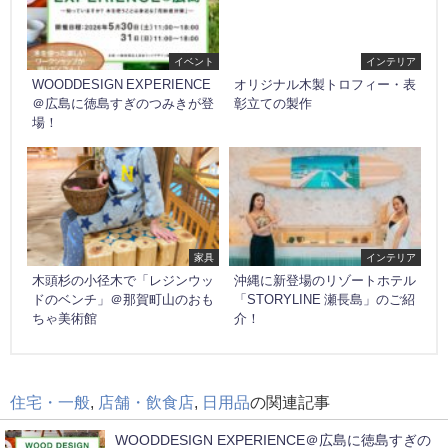
イベント
インテリア
WOODDESIGN EXPERIENCE
オリジナル木製トロフィー・表
＠広島に徳島すぎのつみきが登
彰立ての製作
場！
家具
インテリア
木頭杉の小径木で「レジンウッ
沖縄に新登場のリゾートホテル
ドのベンチ」＠那賀町山のおも
「STORYLINE 瀬長島」のご紹
ちゃ美術館
介！
住宅・一般
,
店舗・飲食店
,
日用品
の関連記事
WOODDESIGN EXPERIENCE＠広島に徳島すぎの