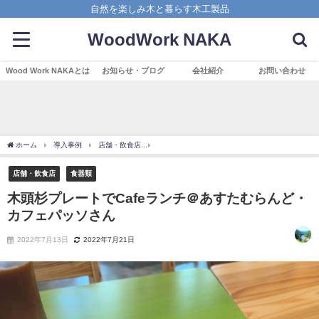
自然を楽しみ木と暮らす木工製品
WoodWork NAKA
Wood Work NAKAとは
お知らせ・ブログ
会社紹介
お問い合わせ
ホーム
導入事例
店舗・飲食店
木頭杉プレートでCafeランチ＠あすたむらんど
店舗・飲食店
食器類
木頭杉プレートでCafeランチ＠あすたむらんど・
カフェパッソさん
2022年7月13日
2022年7月21日