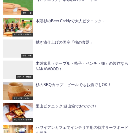
住宅・一般
木頭杉のBeer Caddyで大人ピクニック♪
アウトドア・レジャー
拭き漆仕上げの国産「檜の食器」
住宅・一般
木製家具（テーブル・椅子・ベンチ・棚）の製作なら
NAKAWOOD！
オフィス・事業所
杉のBBQカップ ビールでもお酒でもOK！
アウトドア・レジャー
里山ピクニック 遊山箱でおでかけ♪
アウトドア・レジャー
ハワイアンカフェでインテリア用の特注サーフボード