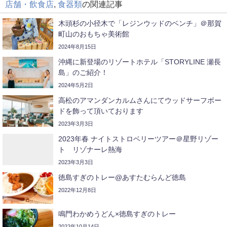
店舗・飲食店
,
食器類
の関連記事
木頭杉の小径木で「レジンウッドのベンチ」＠那賀
町山のおもちゃ美術館
2024年8月15日
沖縄に新登場のリゾートホテル「STORYLINE 瀬長
島」のご紹介！
2024年5月2日
高松のアマンダンカルムさんにてウッドサーフボー
ドを飾って頂いております
2023年3月3日
2023年春 ナイトストロベリーツアー＠星野リゾー
ト リゾナーレ熱海
2023年3月3日
徳島すぎのトレー@あすたむらんど徳島
2022年12月8日
鳴門わかめうどん×徳島すぎのトレー
2022年10月14日