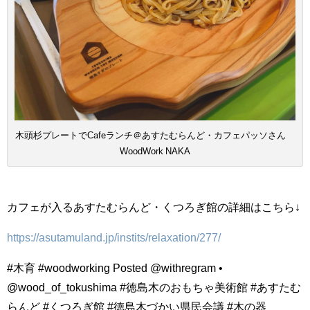
木頭杉プレートでCafeランチ＠あすたむらんど・カフェパッソさん
WoodWork NAKA
カフェが入るあすたむらんど・くつろぎ館の詳細はこちら↓
https://asutamuland.jp/instits/relaxation/277/
#木育 #woodworking Posted @withregram •
@wood_of_tokushima #徳島木のおもちゃ美術館 #あすたむ
らんど #くつろぎ館 #徳島木づかい県民会議 #木の器