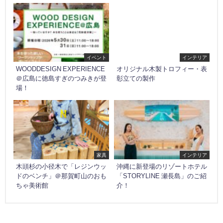
イベント
インテリア
WOODDESIGN EXPERIENCE
オリジナル木製トロフィー・表
＠広島に徳島すぎのつみきが登
彰立ての製作
場！
家具
インテリア
木頭杉の小径木で「レジンウッ
沖縄に新登場のリゾートホテル
ドのベンチ」＠那賀町山のおも
「STORYLINE 瀬長島」のご紹
ちゃ美術館
介！