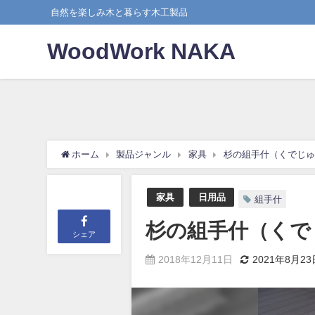
自然を楽しみ木と暮らす木工製品
WoodWork NAKA
ホーム
製品ジャンル
家具
杉の組手什（くでじゅ
家具
日用品
組手什
杉の組手什（くで
シェア
2018年12月11日
2021年8月23