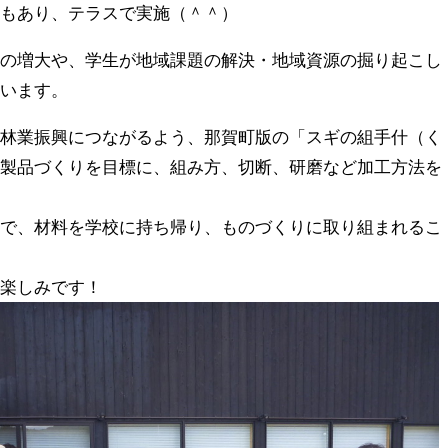
ともあり、テラスで実施（＾＾）
口の増大や、学生が地域課題の解決・地域資源の掘り起こし
ています。
の林業振興につながるよう、那賀町版の「スギの組手什（く
た製品づくりを目標に、組み方、切断、研磨など加工方法を
ろで、材料を学校に持ち帰り、ものづくりに取り組まれるこ
か楽しみです！