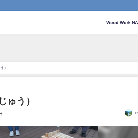
Wood Work 
う）
じゅう）
n
日