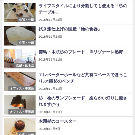
ライフスタイルにより分割しても使える「杉の
テーブル」
住宅・一般
2018年12月24日
拭き漆仕上げの国産「檜の食器」
2018年12月24日
住宅・一般
徳島・木頭杉のプレート ＠リゾナーレ熱海
2018年12月11日
店舗・飲食店
エレベーターホールなど共有スペースでほっこ
り♪木頭杉のベンチ
オフィス・事業所
2018年12月11日
杉・桧のランプシェード 柔らかい灯りに癒さ
れます(^^)
オフィス・事業所
2018年12月11日
木頭杉のコースター
2018年12月6日
住宅・一般