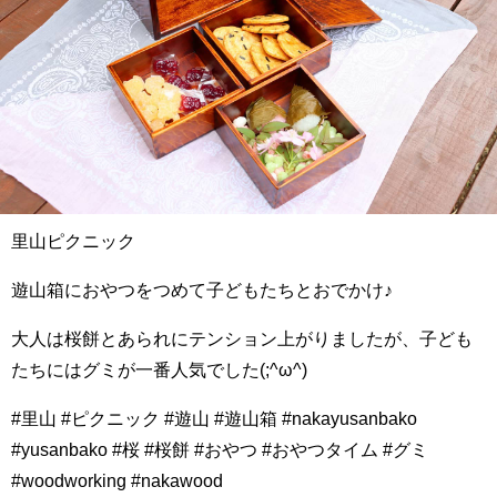
里山ピクニック
遊山箱におやつをつめて子どもたちとおでかけ♪
大人は桜餅とあられにテンション上がりましたが、子ども
たちにはグミが一番人気でした(;^ω^)
#里山 #ピクニック #遊山 #遊山箱 #nakayusanbako
#yusanbako #桜 #桜餅 #おやつ #おやつタイム #グミ
#woodworking #nakawood