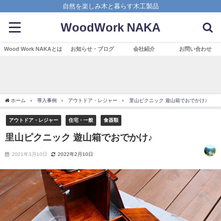
自然を楽しみ木と暮らす木工製品
WoodWork NAKA
Wood Work NAKAとは
お知らせ・ブログ
会社紹介
お問い合わせ
ホーム
導入事例
アウトドア・レジャー
里山ピクニック 遊山箱でおでかけ♪
アウトドア・レジャー
住宅・一般
食器類
里山ピクニック 遊山箱でおでかけ♪
2021年3月10日
2022年2月10日