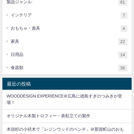
製品ジャンル
81
インテリア
7
おもちゃ・遊具
4
家具
22
日用品
14
食器類
36
最近の投稿
WOODDESIGN EXPERIENCE＠広島に徳島すぎのつみきが登
場！
オリジナル木製トロフィー・表彰立ての製作
木頭杉の小径木で「レジンウッドのベンチ」＠那賀町山のおも