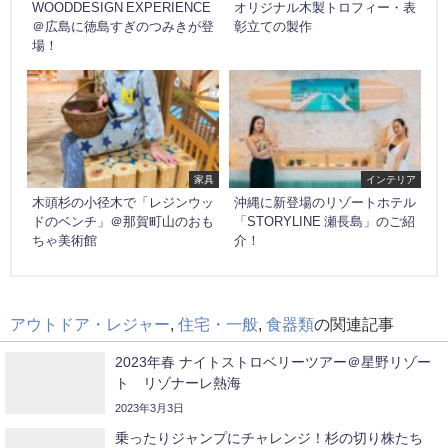
WOODDESIGN EXPERIENCE
オリジナル木製トロフィー・表
＠広島に徳島すぎのつみきが登
彰立ての製作
場！
家具
インテリア
木頭杉の小径木で「レジンウッ
沖縄に新登場のリゾートホテル
ドのベンチ」＠那賀町山のおも
「STORYLINE 瀬長島」のご紹
ちゃ美術館
介！
アウトドア・レジャー
,
住宅・一般
,
食器類
の関連記事
2023年春 ナイトストロベリーツアー＠星野リゾー
ト リゾナーレ熱海
2023年3月3日
乗ったりジャンプにチャレンジ！杉の切り株たち