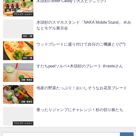
木頭杉のBeer Caddyで大人ピクニック♪
アウトドア・レジャー
木頭杉のスマホスタンド「NAKA Mobile Stand」 ＠み
なとモデル展示会
住宅・一般
ウッドプレートに盛り付けて自分のご機嫌とり️(^^)
住宅・一般
すだちpeelソルベ×木頭杉のプレート ＠oteteさん
店舗・飲食店
地産の野菜たっぷり！おいしそうなお花見プレート
店舗・飲食店
乗ったりジャンプにチャレンジ！杉の切り株たち
アウトドア・レジャー